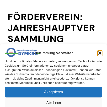
FÖRDERVEREIN:
JAHRESHAUPTVER
SAMMLUNG
Zustimmung verwalten
An dieser Stelle bieten wir Ihnen die Möglichkeit,
Um dir ein optimales Erlebnis zu bieten, verwenden wir Technologien wie
die
Einladung vom Förderverein zur
Cookies, um Geräteinformationen zu speichern und/oder darauf
Jahreshauptversammlung
am Montag, den
zuzugreifen. Wenn du diesen Technologien zustimmst, können wir Daten
wie das Surfverhalten oder eindeutige IDs auf dieser Website verarbeiten.
16.2.2026, um 19:00 Uhr in der Lernoase des
Wenn du deine Zustimmung nicht erteilst oder zurückziehst, können
GymKro einzusehen:
bestimmte Merkmale und Funktionen beeinträchtigt werden.
Einladung_Mitgliederversammlung_16.02.2026
Herunterladen
Akzeptieren
Ablehnen