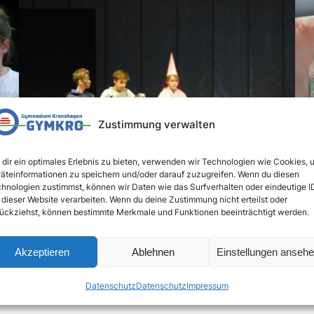
Zustimmung verwalten
dir ein optimales Erlebnis zu bieten, verwenden wir Technologien wie Cookies, 
äteinformationen zu speichern und/oder darauf zuzugreifen. Wenn du diesen
hnologien zustimmst, können wir Daten wie das Surfverhalten oder eindeutige I
 dieser Website verarbeiten. Wenn du deine Zustimmung nicht erteilst oder
ückziehst, können bestimmte Merkmale und Funktionen beeinträchtigt werden.
r*innen die Hausaufgabenbetreuung besuchen oder an
, Sport, Theater, Technik. Es ist dadurch möglich, tä
Akzeptieren
Ablehnen
Einstellungen anseh
.
Datenschutz
Datenschutz
Impressum
 Informationsschreiben über die Ganztagsbetreuung u