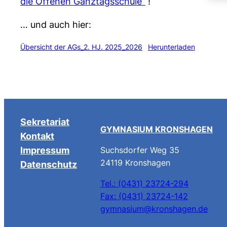
die Offenen Ganztagsschule“
!
… und auch hier:
Übersicht der AGs_2. HJ. 2025_2026
Herunterladen
Sekretariat
GYMNASIUM KRONSHAGEN
Kontakt
Impressum
Suchsdorfer Weg 35
24119 Kronshagen
Datenschutz
Tel.: (0431) 23724-294
Fax: (0431) 23724-142
gymnasium@kronshagen.de