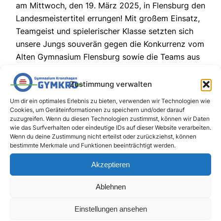
am Mittwoch, den 19. März 2025, in Flensburg den
Landesmeistertitel errungen! Mit großem Einsatz,
Teamgeist und spielerischer Klasse setzten sich
unsere Jungs souverän gegen die Konkurrenz vom
Alten Gymnasium Flensburg sowie die Teams aus
Henstedt-Ulzburg und Halstenbek durch.
Wie schon im vergangenen Jahr wird das Team
Zustimmung verwalten
des GymKro Schleswig-Holstein beim
Um dir ein optimales Erlebnis zu bieten, verwenden wir Technologien wie
Bundesfinale in Berlin vom 18.-22. Mai vertreten.
Cookies, um Geräteinformationen zu speichern und/oder darauf
zuzugreifen. Wenn du diesen Technologien zustimmst, können wir Daten
wie das Surfverhalten oder eindeutige IDs auf dieser Website verarbeiten.
Wenn du deine Zustimmung nicht erteilst oder zurückziehst, können
bestimmte Merkmale und Funktionen beeinträchtigt werden.
Akzeptieren
Ablehnen
Einstellungen ansehen