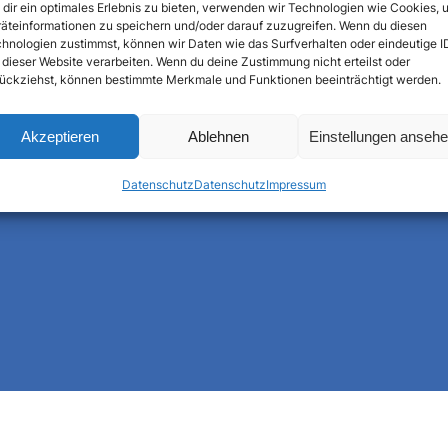
dir ein optimales Erlebnis zu bieten, verwenden wir Technologien wie Cookies, 
äteinformationen zu speichern und/oder darauf zuzugreifen. Wenn du diesen
hnologien zustimmst, können wir Daten wie das Surfverhalten oder eindeutige I
 dieser Website verarbeiten. Wenn du deine Zustimmung nicht erteilst oder
ückziehst, können bestimmte Merkmale und Funktionen beeinträchtigt werden.
S
Akzeptieren
Ablehnen
Einstellungen anseh
u
c
Datenschutz
Datenschutz
Impressum
h
e
n