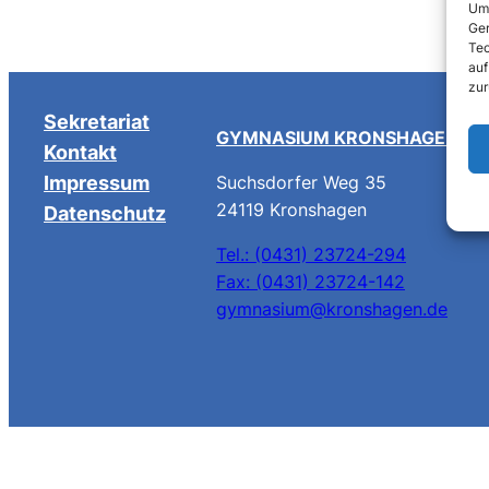
Um 
Ger
Tec
auf
zur
Sekretariat
GYMNASIUM KRONSHAGEN
Kontakt
Impressum
Suchsdorfer Weg 35
24119 Kronshagen
Datenschutz
Tel.: (0431) 23724-294
Fax: (0431) 23724-142
gymnasium@kronshagen.de