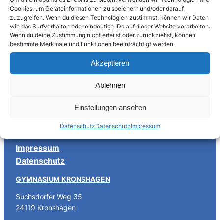
Schulkonferenz hat und wie sie sich
Cookies, um Geräteinformationen zu speichern und/oder darauf
zusammensetzt.
zuzugreifen. Wenn du diesen Technologien zustimmst, können wir Daten
wie das Surfverhalten oder eindeutige IDs auf dieser Website verarbeiten.
Wichtiger Hinweis
: Die Protokolle aus den
Wenn du deine Zustimmung nicht erteilst oder zurückziehst, können
bestimmte Merkmale und Funktionen beeinträchtigt werden.
Schulkonferenzen der letzten Jahre sind für jedes
Elternteil im Sektretariat einsehbar.
Akzeptieren
Ablehnen
Einstellungen ansehen
Sekretariat
Datenschutz
Datenschutz
Impressum
Kontakt
Impressum
Datenschutz
GYMNASIUM KRONSHAGEN
Suchsdorfer Weg 35
24119 Kronshagen