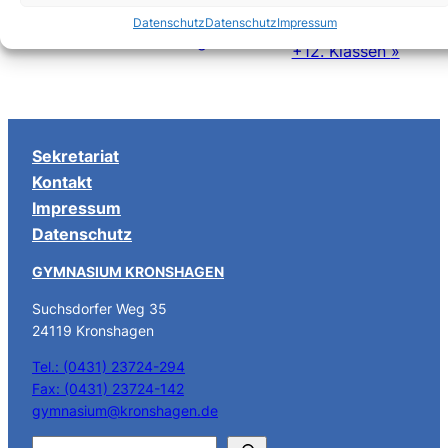
Datenschutz
Datenschutz
Impressum
VERANSTALTUNG-
Klassenfahrten der 9.
«
Erster Schultag
+12. Klassen
»
NAVIGATION
Sekretariat
Kontakt
Impressum
Datenschutz
GYMNASIUM KRONSHAGEN
Suchsdorfer Weg 35
24119 Kronshagen
Tel.: (0431) 23724-294
Fax: (0431) 23724-142
gymnasium@kronshagen.de