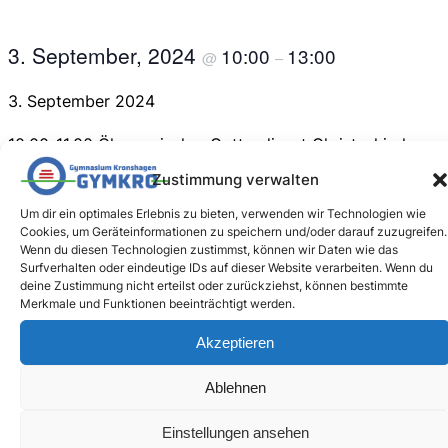
3. September, 2024
10:00
13:00
@
–
3. September 2024
10.00-11.00 Ökumenischer Gottesdienst Christuskirche
Kronshagen (freiwillig)
Zustimmung verwalten
11.30-ca.13.00 Einschulungsfeier im GymKro
Um dir ein optimales Erlebnis zu bieten, verwenden wir Technologien wie
Cookies, um Geräteinformationen zu speichern und/oder darauf zuzugreifen.
Wenn du diesen Technologien zustimmst, können wir Daten wie das
Surfverhalten oder eindeutige IDs auf dieser Website verarbeiten. Wenn du
deine Zustimmung nicht erteilst oder zurückziehst, können bestimmte
Merkmale und Funktionen beeinträchtigt werden.
Akzeptieren
Ablehnen
Zum Kalender hinzufügen
Einstellungen ansehen