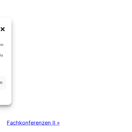
um
Ds
en
Fachkonferenzen II
»