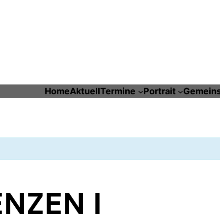
Home
Aktuell
Termine
Portrait
Gemeins
NZEN I