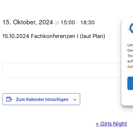
15. Oktober, 2024
15:00
18:30
@
–
15.10.2024 Fachkonferenzen I (laut Plan)
Um 
Ger
Tec
auf
zur
Zum Kalender hinzufügen
VERANSTALTUNG-
«
Girls Night