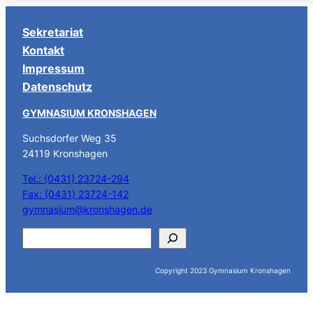
Sekretariat
Kontakt
Impressum
Datenschutz
GYMNASIUM KRONSHAGEN
Suchsdorfer Weg 35
24119 Kronshagen
Tel.: (0431) 23724-294
Fax: (0431) 23724-142
gymnasium@kronshagen.de
S
u
c
Copyright 2023 Gymnasium Kronshagen
h
e