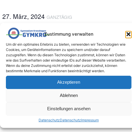
27. März, 2024
GANZTÄGIG
27.3.2024 | Darstellendes Spiel | ab 16.30 Uhr
Zustimmung verwalten
Um dir ein optimales Erlebnis zu bieten, verwenden wir Technologien wie
Cookies, um Geräteinformationen zu speichern und/oder darauf
zuzugreifen. Wenn du diesen Technologien zustimmst, können wir Daten
wie das Surfverhalten oder eindeutige IDs auf dieser Website verarbeiten.
Wenn du deine Zustimmung nicht erteilst oder zurückziehst, können
bestimmte Merkmale und Funktionen beeinträchtigt werden.
Akzeptieren
Zum Kalender hinzufügen
Ablehnen
VERANSTALTUNG-
letzter schultag vor den
Einstellungen ansehen
«
abitur 2024
osterferien
»
Datenschutz
Datenschutz
Impressum
NAVIGATION