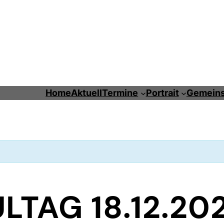
Home
Aktuell
Termine
Portrait
Gemeins
LTAG 18.12.20