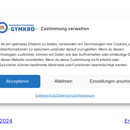
Zustimmung verwalten
3. Stunde regulär Unterricht statt, danach geht´s in d
dir ein optimales Erlebnis zu bieten, verwenden wir Technologien wie Cookies, 
äteinformationen zu speichern und/oder darauf zuzugreifen. Wenn du diesen
hnologien zustimmst, können wir Daten wie das Surfverhalten oder eindeutige I
 dieser Website verarbeiten. Wenn du deine Zustimmung nicht erteilst oder
ückziehst, können bestimmte Merkmale und Funktionen beeinträchtigt werden.
Akzeptieren
Ablehnen
Einstellungen anseh
Datenschutz
Datenschutz
Impressum
 2024
Er