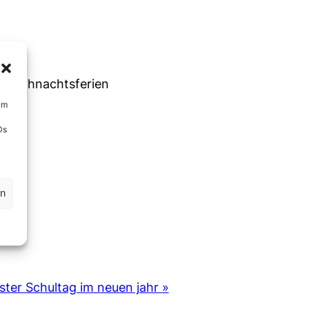
ie Weihnachtsferien
um
Ds
en
ster Schultag im neuen jahr
»