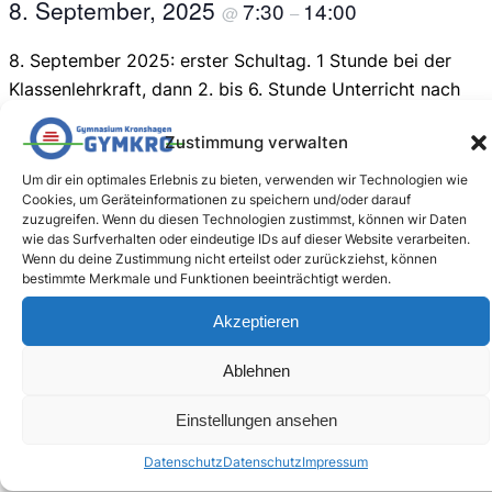
8. September, 2025
7:30
14:00
@
–
8. September 2025: erster Schultag. 1 Stunde bei der
Klassenlehrkraft, dann 2. bis 6. Stunde Unterricht nach
Plan. Unterrichtsende für alle nach der 6. Stunde.
Zustimmung verwalten
Um dir ein optimales Erlebnis zu bieten, verwenden wir Technologien wie
Cookies, um Geräteinformationen zu speichern und/oder darauf
zuzugreifen. Wenn du diesen Technologien zustimmst, können wir Daten
wie das Surfverhalten oder eindeutige IDs auf dieser Website verarbeiten.
Wenn du deine Zustimmung nicht erteilst oder zurückziehst, können
bestimmte Merkmale und Funktionen beeinträchtigt werden.
Zum Kalender hinzufügen
Akzeptieren
Ablehnen
VERANSTALTUNG-
Einschulung der
Einstellungen ansehen
«
Zeugnistag
Fünftklässlerinnen und
Fünftklässler
»
Datenschutz
Datenschutz
Impressum
NAVIGATION