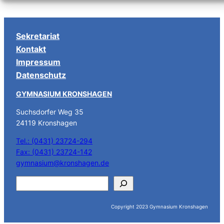
Sekretariat
Kontakt
Impressum
Datenschutz
GYMNASIUM KRONSHAGEN
Suchsdorfer Weg 35
24119 Kronshagen
Tel.: (0431) 23724-294
Fax: (0431) 23724-142
gymnasium@kronshagen.de
S
u
c
Copyright 2023 Gymnasium Kronshagen
h