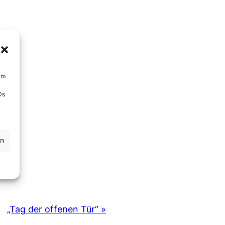
um
Ds
en
„Tag der offenen Tür“
»