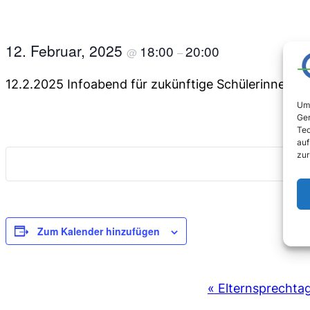
12. Februar, 2025
18:00
20:00
@
–
12.2.2025 Infoabend für zukünftige Schülerinnen und
Um 
Ger
Tec
auf
zur
Zum Kalender hinzufügen
VERANSTALTUNG-
«
Elternsprechta