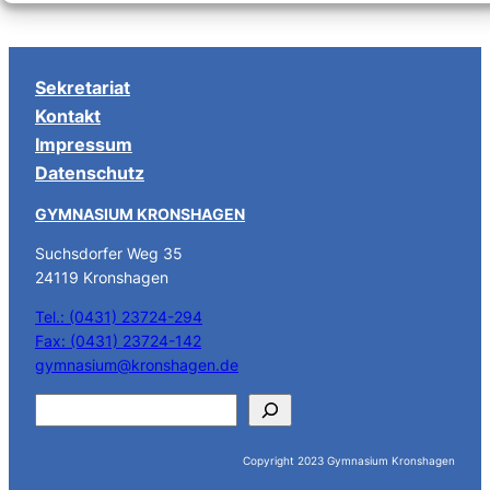
NAVIGATION
Sekretariat
Kontakt
Impressum
Datenschutz
GYMNASIUM KRONSHAGEN
Suchsdorfer Weg 35
24119 Kronshagen
Tel.: (0431) 23724-294
Fax: (0431) 23724-142
gymnasium@kronshagen.de
S
u
c
Copyright 2023 Gymnasium Kronshagen