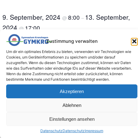
9. September, 2024
13. September,
8:00
@
–
2024
17:00
@
Zustimmung verwalten
9.9.-13.9.2024 Klassen 6b, c und d sind unterwegs
Um dir ein optimales Erlebnis zu bieten, verwenden wir Technologien wie
Cookies, um Geräteinformationen zu speichern und/oder darauf
zuzugreifen. Wenn du diesen Technologien zustimmst, können wir Daten
wie das Surfverhalten oder eindeutige IDs auf dieser Website verarbeiten.
Wenn du deine Zustimmung nicht erteilst oder zurückziehst, können
bestimmte Merkmale und Funktionen beeinträchtigt werden.
Akzeptieren
Zum Kalender hinzufügen
Ablehnen
Einstellungen ansehen
VERANSTALTUNG-
«
Einschulung
Austausch nach
Fünftklässler:innen
Sarrebourg
»
Datenschutz
Datenschutz
Impressum