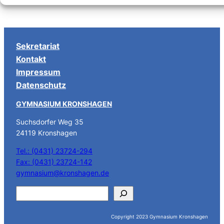
NAVIGATION
Sekretariat
Kontakt
Impressum
Datenschutz
GYMNASIUM KRONSHAGEN
Suchsdorfer Weg 35
24119 Kronshagen
Tel.: (0431) 23724-294
Fax: (0431) 23724-142
gymnasium@kronshagen.de
S
u
c
Copyright 2023 Gymnasium Kronshagen