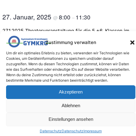
27. Januar, 2025
8:00
11:30
@
–
27.1.2025 Theaterveranstaltung für die 5.+6. Klassen im
Gymkro
Zustimmung verwalten
Um dir ein optimales Erlebnis zu bieten, verwenden wir Technologien wie
Cookies, um Geräteinformationen zu speichern und/oder darauf
zuzugreifen. Wenn du diesen Technologien zustimmst, können wir Daten
wie das Surfverhalten oder eindeutige IDs auf dieser Website verarbeiten.
Wenn du deine Zustimmung nicht erteilst oder zurückziehst, können
bestimmte Merkmale und Funktionen beeinträchtigt werden.
Akzeptieren
Zum Kalender hinzufügen
Ablehnen
Einstellungen ansehen
VERANSTALTUNG-
«
Besuch der
Offizielle
Gedenkstätte
Verabschiedung unseres
Datenschutz
Datenschutz
Impressum
Neuengamme (12. Jg.)
Schulleiters
»